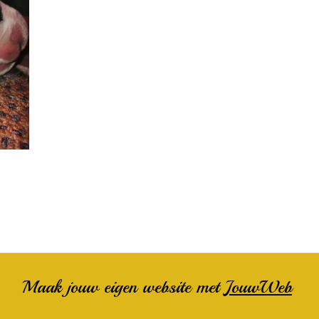
Maak jouw eigen website met
JouwWeb