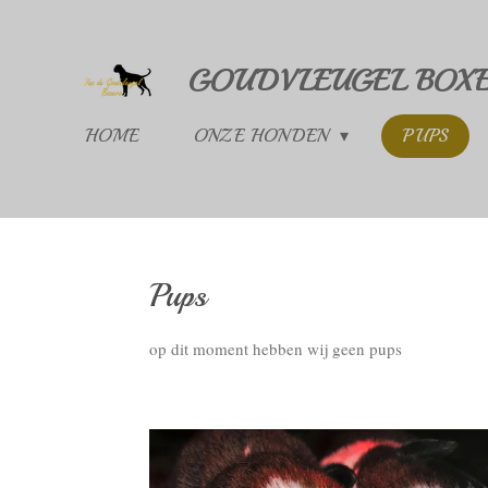
Ga
direct
GOUDVLEUGEL BOXER
naar
de
HOME
ONZE HONDEN
PUPS
hoofdinhoud
Pups
op dit moment hebben wij geen pups